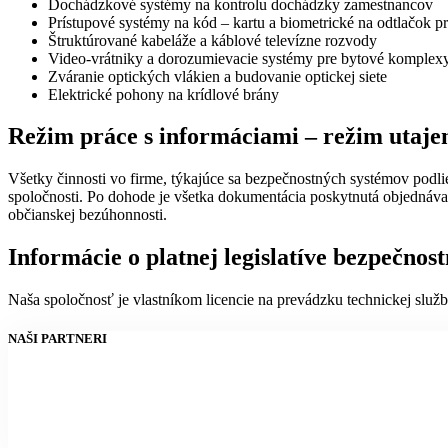
Dochádzkové systémy na kontrolu dochádzky zamestnancov
Prístupové systémy na kód – kartu a biometrické na odtlačok pr
Štruktúrované kabeláže a káblové televízne rozvody
Video-vrátniky a dorozumievacie systémy pre bytové komplex
Zváranie optických vlákien a budovanie optickej siete
Elektrické pohony na krídlové brány
Režim práce s informáciami – režim utaje
Všetky činnosti vo firme, týkajúce sa bezpečnostných systémov pod
spoločnosti. Po dohode je všetka dokumentácia poskytnutá objednávate
občianskej bezúhonnosti.
Informácie o platnej legislatíve bezpečnos
Naša spoločnosť je vlastníkom licencie na prevádzku technickej služ
NAŠI PARTNERI