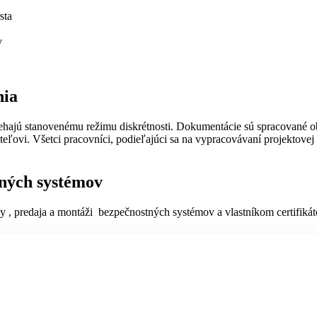
sta
y
nia
liehajú stanovenému režimu diskrétnosti. Dokumentácie sú spracované
ľovi. Všetci pracovníci, podieľajúci sa na vypracovávaní projektovej 
tných systémov
by , predaja a montáži bezpečnostných systémov a vlastníkom certifik