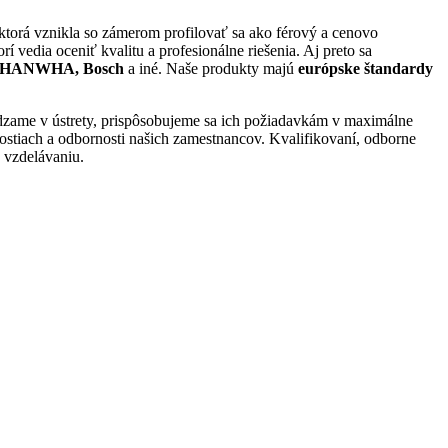
 ktorá vznikla so zámerom profilovať sa ako férový a cenovo
 vedia oceniť kvalitu a profesionálne riešenia. Aj preto sa
IS, HANWHA, Bosch
a iné. Naše produkty majú
európske štandardy
ádzame v ústrety, prispôsobujeme sa ich požiadavkám v maximálne
mostiach a odbornosti našich zamestnancov. Kvalifikovaní, odborne
u vzdelávaniu.