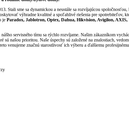
013. Stali sme sa dynamickou a neustále sa rozvíjajúcou spoločnosťou,
tovať výhradne kvalitné a spoľahlivé riešenia pre spotrebiteľov, ktorí
o je
Paradox, Jablotron, Optex, Dahua, Hikvision, Avigilon, AX
ti nášho servisného tímu sa rýchlo rozvíjame. Našim zákazníkom vych
oré sú našou prioritou. Naše úspechy sú založené na znalostiach, vedo
preto venujeme značnú starostlivosť ich výberu a ďalšiemu profesijném
zy​