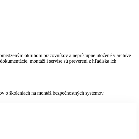
 obmedzeným okruhom pracovníkov a neprístupne uložené v archíve
dokumentácie, montáží i servise sú preverení z hľadiska ich
átov o školeniach na montáž bezpečnostných systémov.