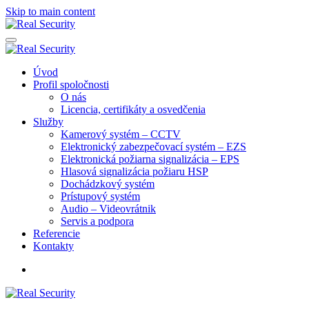
Skip to main content
Úvod
Profil spoločnosti
O nás
Licencia, certifikáty a osvedčenia
Služby
Kamerový systém – CCTV
Elektronický zabezpečovací systém – EZS
Elektronická požiarna signalizácia – EPS
Hlasová signalizácia požiaru HSP
Dochádzkový systém
Prístupový systém
Audio – Videovrátnik
Servis a podpora
Referencie
Kontakty