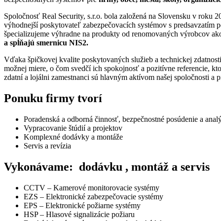
Spoločnosť Real Security, s.r.o. bola založená na Slovensku v roku 2
výhodnejší poskytovateľ zabezpečovacích systémov s predsavzatím posky
špecializujeme výhradne na produkty od renomovaných výrobcov ak
a spĺňajú smernicu NIS2.
Vďaka špičkovej kvalite poskytovaných služieb a technickej zdatnos
možnej miere, o čom svedčí ich spokojnosť a pozitívne referencie, kt
zdatní a lojálni zamestnanci sú hlavným aktívom našej spoločnosti a 
Ponuku firmy tvorí
Poradenská a odborná činnosť, bezpečnostné posúdenie a analý
Vypracovanie štúdií a projektov
Komplexné dodávky a montáže
Servis a revízia
Vykonávame: dodávku , montáž a servis
CCTV – Kamerové monitorovacie systémy
EZS – Elektronické zabezpečovacie systémy
EPS – Elektronické požiarne systémy
HSP – Hlasové signalizácie požiaru