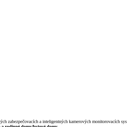
ckých zabezpečovacích a inteligentných kamerových monitorovacích sy
ie a rodinné domy/bytové domy.