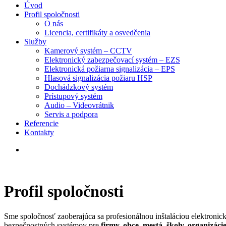
Úvod
Profil spoločnosti
O nás
Licencia, certifikáty a osvedčenia
Služby
Kamerový systém – CCTV
Elektronický zabezpečovací systém – EZS
Elektronická požiarna signalizácia – EPS
Hlasová signalizácia požiaru HSP
Dochádzkový systém
Prístupový systém
Audio – Videovrátnik
Servis a podpora
Referencie
Kontakty
Profil spoločnosti
Sme spoločnosť zaoberajúca sa profesionálnou inštaláciou elektroni
bezpečnostných systémov pre
firmy, obce, mestá, školy, organizác